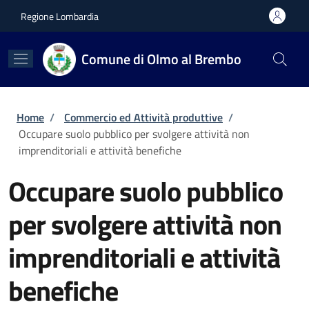
Salta al contenuto principale
Skip to footer content
Regione Lombardia
Comune di Olmo al Brembo
Briciole di pane
Home
/
Commercio ed Attività produttive
/
Occupare suolo pubblico per svolgere attività non
imprenditoriali e attività benefiche
Occupare suolo pubblico
per svolgere attività non
imprenditoriali e attività
benefiche