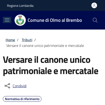
Salta al contenuto principale
Skip to footer content
Regione Lombardia
Comune di Olmo al Brembo
Briciole di pane
Home
/
Tributi
/
Versare il canone unico patrimoniale e mercatale
Versare il canone unico
patrimoniale e mercatale
Condividi
Normativa di riferimento