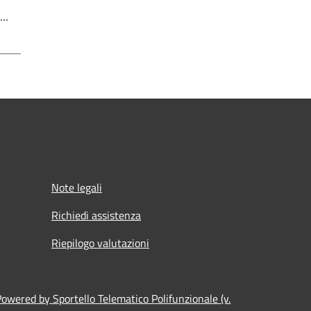
Write the page number you want to go to
a…
Note legali
Richiedi assistenza
Riepilogo valutazioni
Powered by Sportello Telematico Polifunzionale (v.