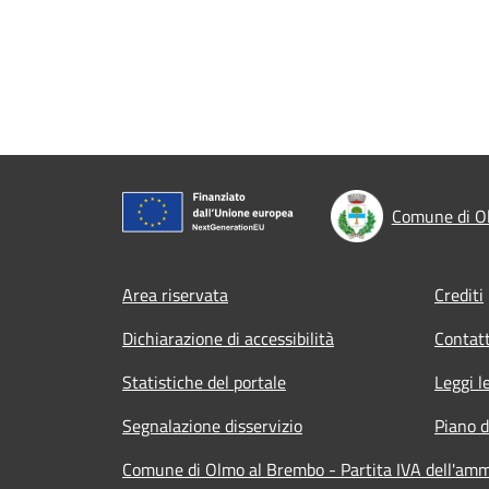
Comune di O
Footer menu
Area riservata
Crediti
Dichiarazione di accessibilità
Contatt
Statistiche del portale
Leggi l
Segnalazione disservizio
Piano d
Comune di Olmo al Brembo - Partita IVA dell'am