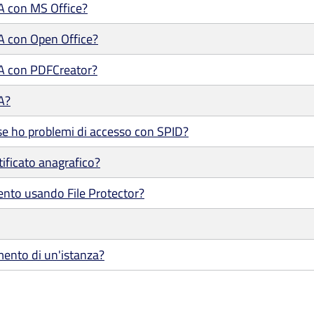
/A con MS Office?
/A con Open Office?
/A con PDFCreator?
A?
se ho problemi di accesso con SPID?
tificato anagrafico?
ento usando File Protector?
mento di un'istanza?