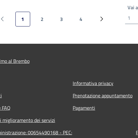
Vai 
1
2
3
4
Pagina precedente
Pagina attuale
Pagina
Pagina
Pagina
Prossima pagina
lmo al Brembo
Informativa privacy
i
Prenotazione appuntamento
e FAQ
Pagamenti
i miglioramento dei servizi
ministrazione: 00654490168 - PEC: