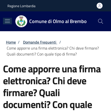
Salta al contenuto principale
Skip to footer content
Regione Lombardia
Comune di Olmo al Brembo
Briciole di pane
Home
/
Domande frequenti
/
Come apporre una firma elettronica? Chi deve firmare?
Quali documenti? Con quale tipo di firma?
Come apporre una firma
elettronica? Chi deve
firmare? Quali
documenti? Con quale