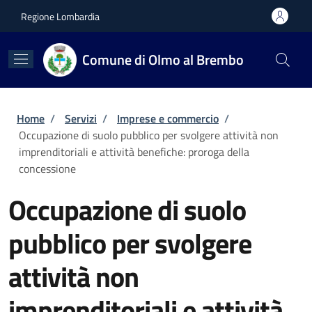
Salta al contenuto principale
Skip to footer content
Regione Lombardia
Comune di Olmo al Brembo
Briciole di pane
Home
/
Servizi
/
Imprese e commercio
/
Occupazione di suolo pubblico per svolgere attività non
imprenditoriali e attività benefiche: proroga della
concessione
Occupazione di suolo
pubblico per svolgere
attività non
imprenditoriali e attività