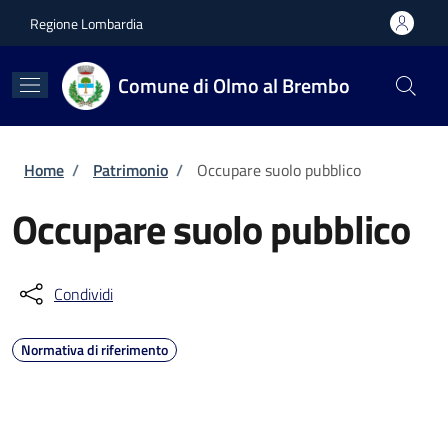
Salta al contenuto principale
Skip to footer content
Regione Lombardia
Comune di Olmo al Brembo
Briciole di pane
Home
/
Patrimonio
/
Occupare suolo pubblico
Occupare suolo pubblico
Condividi
Normativa di riferimento