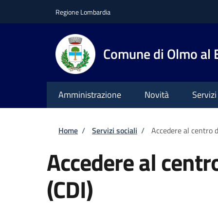
Salta al contenuto principale
Skip to footer content
Regione Lombardia
Comune di Olmo al
Amministrazione
Novità
Servizi
Briciole di pane
Home
/
Servizi sociali
/
Accedere al centro d
Accedere al centr
(CDI)