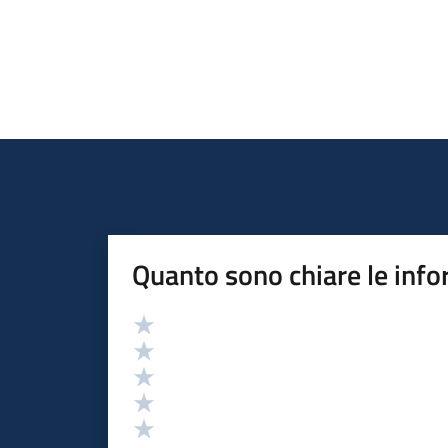
Quanto sono chiare le info
Valutazione
Valuta 5 stelle su 5
Valuta 4 stelle su 5
Valuta 3 stelle su 5
Valuta 2 stelle su 5
Valuta 1 stelle su 5