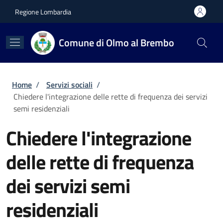
Salta al contenuto principale
Skip to footer content
Regione Lombardia
Comune di Olmo al Brembo
Briciole di pane
Home
/
Servizi sociali
/
Chiedere l'integrazione delle rette di frequenza dei servizi
semi residenziali
Chiedere l'integrazione
delle rette di frequenza
dei servizi semi
residenziali