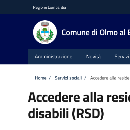
Salta al contenuto principale
Skip to footer content
Regione Lombardia
Comune di Olmo al
Amministrazione
Novità
Servizi
Briciole di pane
Home
/
Servizi sociali
/
Accedere alla reside
Accedere alla res
disabili (RSD)