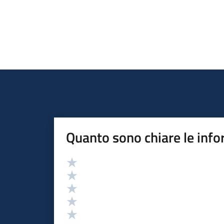
Quanto sono chiare le info
Valutazione
Valuta 5 stelle su 5
Valuta 4 stelle su 5
Valuta 3 stelle su 5
Valuta 2 stelle su 5
Valuta 1 stelle su 5