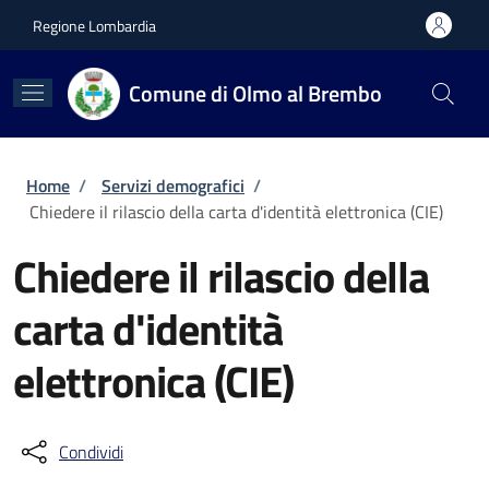
Salta al contenuto principale
Skip to footer content
Regione Lombardia
Comune di Olmo al Brembo
Briciole di pane
Home
/
Servizi demografici
/
Chiedere il rilascio della carta d'identità elettronica (CIE)
Chiedere il rilascio della
carta d'identità
elettronica (CIE)
Condividi