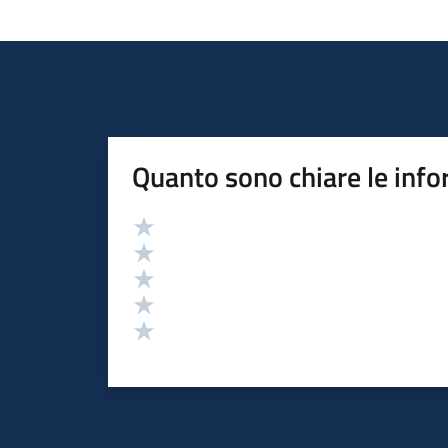
Quanto sono chiare le info
Valutazione
Valuta 5 stelle su 5
Valuta 4 stelle su 5
Valuta 3 stelle su 5
Valuta 2 stelle su 5
Valuta 1 stelle su 5