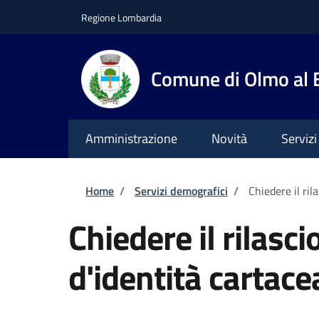
Salta al contenuto principale
Skip to footer content
Regione Lombardia
Comune di Olmo al
Amministrazione
Novità
Servizi
Briciole di pane
Home
/
Servizi demografici
/
Chiedere il ril
Chiedere il rilasci
d'identità cartace