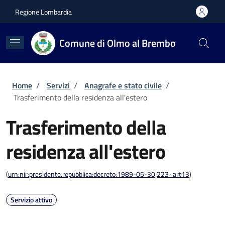
Salta al contenuto principale
Skip to footer content
Regione Lombardia
Comune di Olmo al Brembo
Briciole di pane
Home
/
Servizi
/
Anagrafe e stato civile
/
Trasferimento della residenza all'estero
Trasferimento della
residenza all'estero
(
urn:nir:presidente.repubblica:decreto:1989-05-30;223~art13
)
Servizio attivo