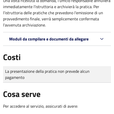
Una volta ricevuta la domanda, l'ufficio responsabile annullerà
immediatamente l'istruttoria e archivierà la pratica. Per
l’istruttoria delle pratiche che prevedono l'emissione di un
provvedimento finale, verrà semplicemente confermata
l'avvenuta archiviazione.
Moduli da compilare e documenti da allegare
Costi
Tipo di pagamento
Importo
La presentazione della pratica non prevede alcun
pagamento
Cosa serve
Per accedere al servizio, assicurati di avere: