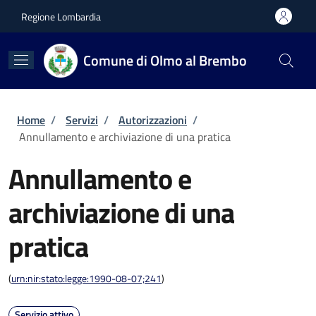
Salta al contenuto principale
Skip to footer content
Regione Lombardia
Comune di Olmo al Brembo
Briciole di pane
Home
/
Servizi
/
Autorizzazioni
/
Annullamento e archiviazione di una pratica
Annullamento e
archiviazione di una
pratica
(
urn:nir:stato:legge:1990-08-07;241
)
Servizio attivo