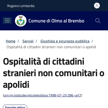
Salta al contenuto principale
Skip to footer content
Regione Lombardia
Comune di Olmo al Brembo
Briciole di pane
Home
/
Servizi
/
Giustizia e sicurezza pubblica
/
Ospitalità di cittadini stranieri non comunitari o apolidi
Ospitalità di cittadini
stranieri non comunitari o
apolidi
(
urn:nir:stato:decreto.legislativo:1998-07-25;286~art7
)
Servizio attivo