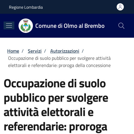
Salta al contenuto principale
Skip to footer content
Regione Lombardia
Comune di Olmo al Brembo
Briciole di pane
Home
/
Servizi
/
Autorizzazioni
/
Occupazione di suolo pubblico per svolgere attività
elettorali e referendarie: proroga della concessione
Occupazione di suolo
pubblico per svolgere
attività elettorali e
referendarie: proroga