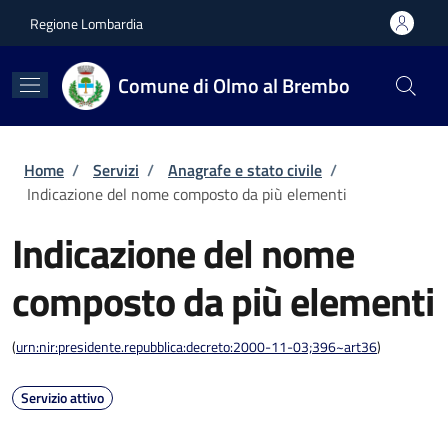
Salta al contenuto principale
Skip to footer content
Regione Lombardia
Comune di Olmo al Brembo
Briciole di pane
Home
/
Servizi
/
Anagrafe e stato civile
/
Indicazione del nome composto da più elementi
Indicazione del nome
composto da più elementi
(
urn:nir:presidente.repubblica:decreto:2000-11-03;396~art36
)
Servizio attivo