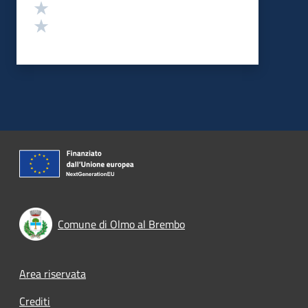
Valuta 2 stelle su 5
Valuta 1 stelle su 5
Comune di Olmo al Brembo
Footer menu
Area riservata
Crediti