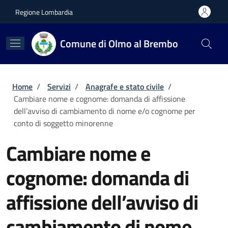
Salta al contenuto principale
Skip to footer content
Regione Lombardia
Comune di Olmo al Brembo
Briciole di pane
Home
/
Servizi
/
Anagrafe e stato civile
/
Cambiare nome e cognome: domanda di affissione
dell’avviso di cambiamento di nome e/o cognome per
conto di soggetto minorenne
Cambiare nome e
cognome: domanda di
affissione dell’avviso di
cambiamento di nome