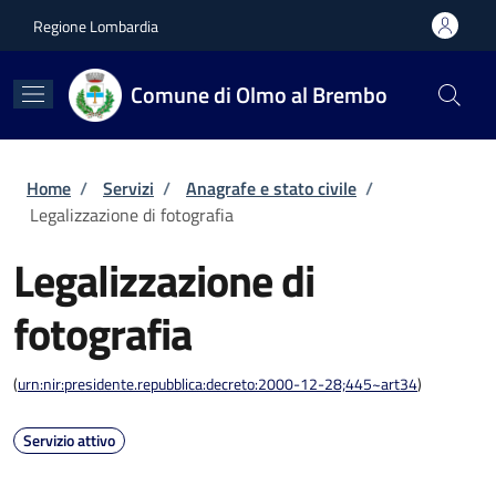
Salta al contenuto principale
Skip to footer content
Regione Lombardia
Comune di Olmo al Brembo
Briciole di pane
Home
/
Servizi
/
Anagrafe e stato civile
/
Legalizzazione di fotografia
Legalizzazione di
fotografia
(
urn:nir:presidente.repubblica:decreto:2000-12-28;445~art34
)
Servizio attivo