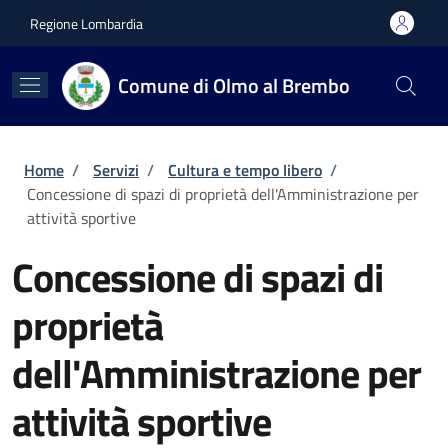
Salta al contenuto principale
Skip to footer content
Regione Lombardia
Comune di Olmo al Brembo
Briciole di pane
Home
/
Servizi
/
Cultura e tempo libero
/
Concessione di spazi di proprietà dell'Amministrazione per
attività sportive
Concessione di spazi di
proprietà
dell'Amministrazione per
attività sportive