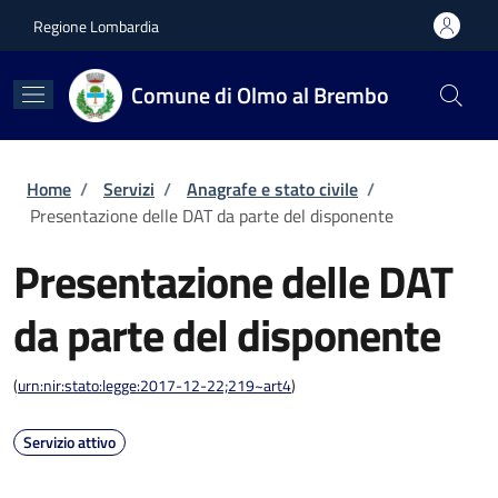
Salta al contenuto principale
Skip to footer content
Regione Lombardia
Comune di Olmo al Brembo
Briciole di pane
Home
/
Servizi
/
Anagrafe e stato civile
/
Presentazione delle DAT da parte del disponente
Presentazione delle DAT
da parte del disponente
(
urn:nir:stato:legge:2017-12-22;219~art4
)
Servizio attivo