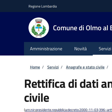
Salta al contenuto principale
Skip to footer content
Regione Lombardia
Comune di Olmo al
Amministrazione
Novità
Servizi
Briciole di pane
Home
/
Servizi
/
Anagrafe e stato civile
/
Rettifica di dati a
civile
(
urn:nir:presidente.repubblica:decreto:2000-11-03;396~ar