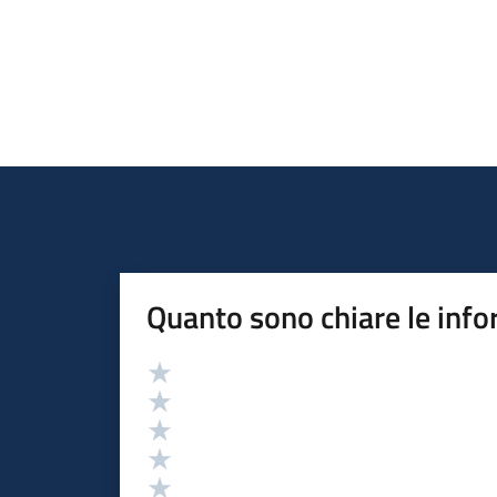
Quanto sono chiare le info
Valutazione
Valuta 5 stelle su 5
Valuta 4 stelle su 5
Valuta 3 stelle su 5
Valuta 2 stelle su 5
Valuta 1 stelle su 5