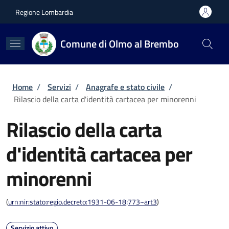
Salta al contenuto principale
Skip to footer content
Regione Lombardia
Comune di Olmo al Brembo
Briciole di pane
Home
/
Servizi
/
Anagrafe e stato civile
/
Rilascio della carta d'identità cartacea per minorenni
Rilascio della carta
d'identità cartacea per
minorenni
(
urn:nir:stato:regio.decreto:1931-06-18;773~art3
)
Servizio attivo