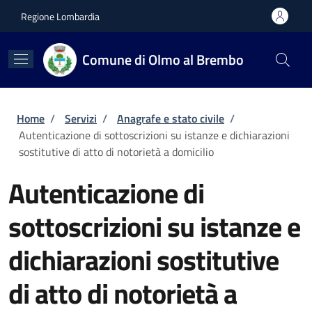
Salta al contenuto principale
Skip to footer content
Regione Lombardia
Comune di Olmo al Brembo
Briciole di pane
Home
/
Servizi
/
Anagrafe e stato civile
/
Autenticazione di sottoscrizioni su istanze e dichiarazioni
sostitutive di atto di notorietà a domicilio
Autenticazione di
sottoscrizioni su istanze e
dichiarazioni sostitutive
di atto di notorietà a