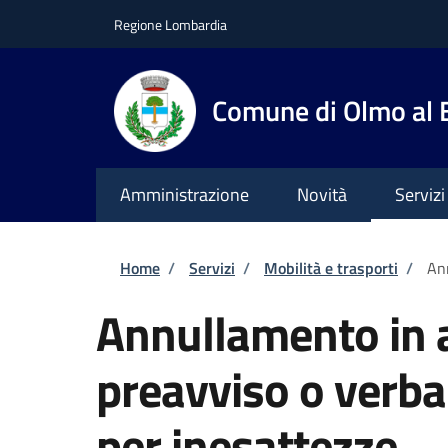
Salta al contenuto principale
Skip to footer content
Regione Lombardia
Comune di Olmo al
Amministrazione
Novità
Servizi
Briciole di pane
Home
/
Servizi
/
Mobilità e trasporti
/
Ann
Annullamento in a
preavviso o verba
per inesattezze