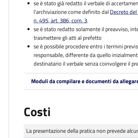
se è stato già redatto il verbale di accertament
l'archiviazione come definito dal
Decreto del
n. 495, art. 386, com. 3
.
se è stato redatto solamente il preavviso, in
trasmettere gli atti al prefetto
se è possibile procedere entro i termini previst
responsabile, differente da quello inizialmente
destinatario il verbale senza coinvolgere il pr
Moduli da compilare e documenti da allegar
Costi
Tipo di pagamento
Importo
La presentazione della pratica non prevede al