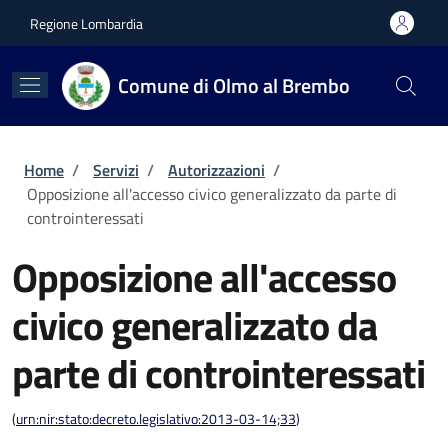
Salta al contenuto principale
Skip to footer content
Regione Lombardia
Comune di Olmo al Brembo
Briciole di pane
Home
/
Servizi
/
Autorizzazioni
/
Opposizione all'accesso civico generalizzato da parte di
controinteressati
Opposizione all'accesso
civico generalizzato da
parte di controinteressati
(
urn:nir:stato:decreto.legislativo:2013-03-14;33
)