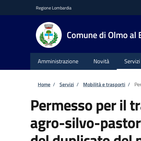
Salta al contenuto principale
Skip to footer content
Regione Lombardia
Comune di Olmo al
Amministrazione
Novità
Servizi
Briciole di pane
Home
/
Servizi
/
Mobilità e trasporti
/
Per
Permesso per il tr
agro-silvo-pastora
del duplicato del