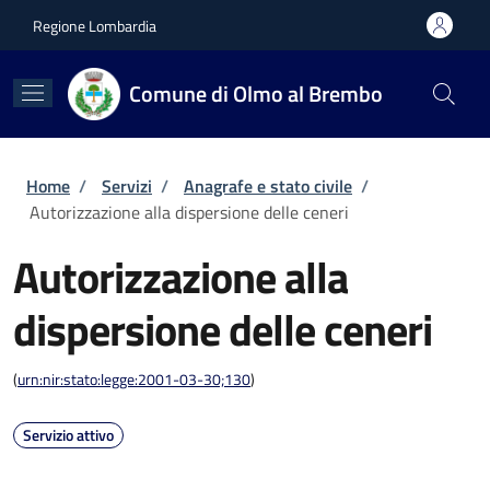
Salta al contenuto principale
Skip to footer content
Regione Lombardia
Comune di Olmo al Brembo
Briciole di pane
Home
/
Servizi
/
Anagrafe e stato civile
/
Autorizzazione alla dispersione delle ceneri
Autorizzazione alla
dispersione delle ceneri
(
urn:nir:stato:legge:2001-03-30;130
)
Servizio attivo