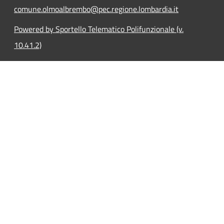
comune.olmoalbrembo@pec.regione.lombardia.it
Powered by Sportello Telematico Polifunzionale (v.
10.41.2)