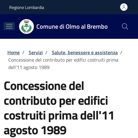
Salta al contenuto principale
Skip to footer content
Regione Lombardia
Comune di Olmo al Brembo
Briciole di pane
Home
/
Servizi
/
Salute, benessere e assistenza
/
Concessione del contributo per edifici costruiti prima
dell'11 agosto 1989
Concessione del
contributo per edifici
costruiti prima dell'11
agosto 1989