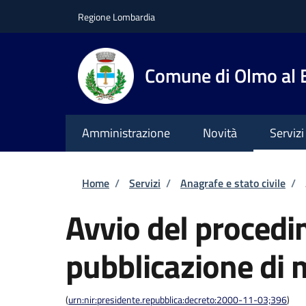
Salta al contenuto principale
Skip to footer content
Regione Lombardia
Comune di Olmo al
Amministrazione
Novità
Servizi
Briciole di pane
Home
/
Servizi
/
Anagrafe e stato civile
/
Avvio del procedi
pubblicazione di
(
urn:nir:presidente.repubblica:decreto:2000-11-03;396
)