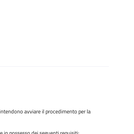
he intendono avviare il procedimento per la
e in possesso dei seguenti requisiti: