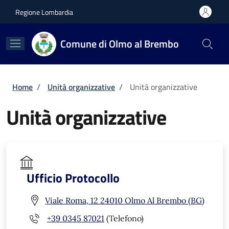
Salta al contenuto principale
Skip to footer content
Regione Lombardia
Comune di Olmo al Brembo
Briciole di pane
Home
/
Unità organizzative
/
Unità organizzative
Unità organizzative
Ufficio Protocollo
Viale Roma, 12 24010 Olmo Al Brembo (BG)
+39 0345 87021
(Telefono)