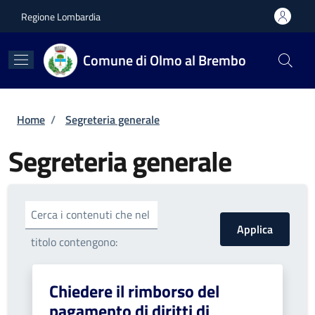
Salta al contenuto principale
Skip to footer content
Regione Lombardia
Comune di Olmo al Brembo
Briciole di pane
Home
/
Segreteria generale
Segreteria generale
Cerca i contenuti che nel
titolo contengono:
Chiedere il rimborso del
pagamento di diritti di