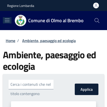
Salta al contenuto principale
Skip to footer content
Regione Lombardia
Comune di Olmo al Brembo
Briciole di pane
Home
/
Ambiente, paesaggio ed ecologia
Ambiente, paesaggio ed
ecologia
Cerca i contenuti che nel
titolo contengono: