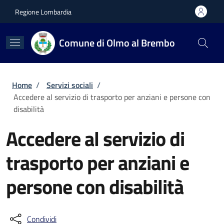
Salta al contenuto principale
Skip to footer content
Regione Lombardia
Comune di Olmo al Brembo
Briciole di pane
Home
/
Servizi sociali
/
Accedere al servizio di trasporto per anziani e persone con
disabilità
Accedere al servizio di
trasporto per anziani e
persone con disabilità
Condividi