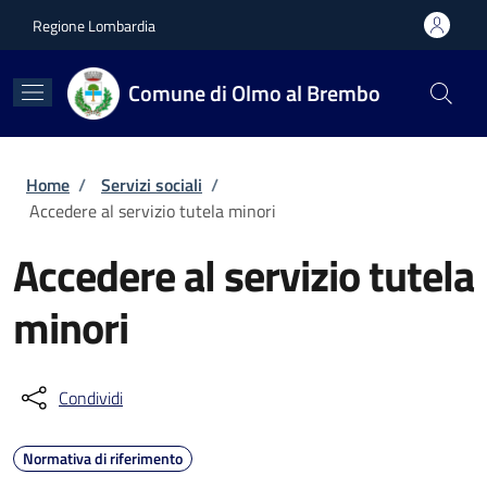
Salta al contenuto principale
Skip to footer content
Regione Lombardia
Comune di Olmo al Brembo
Briciole di pane
Home
/
Servizi sociali
/
Accedere al servizio tutela minori
Accedere al servizio tutela
minori
Condividi
Normativa di riferimento