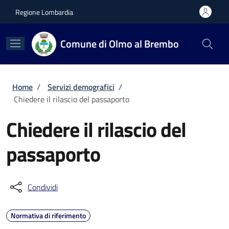
Salta al contenuto principale
Skip to footer content
Regione Lombardia
Comune di Olmo al Brembo
Briciole di pane
Home
/
Servizi demografici
/
Chiedere il rilascio del passaporto
Chiedere il rilascio del
passaporto
Condividi
Normativa di riferimento