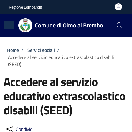
Salta al contenuto principale
Skip to footer content
Regione Lombardia
Comune di Olmo al Brembo
Briciole di pane
Home
/
Servizi sociali
/
Accedere al servizio educativo extrascolastico disabili
(SEED)
Accedere al servizio
educativo extrascolastico
disabili (SEED)
Condividi