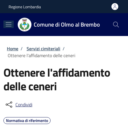
Salta al contenuto principale
Skip to footer content
Regione Lombardia
Comune di Olmo al Brembo
Briciole di pane
Home
/
Servizi cimiteriali
/
Ottenere l'affidamento delle ceneri
Ottenere l'affidamento
delle ceneri
Condividi
Normativa di riferimento