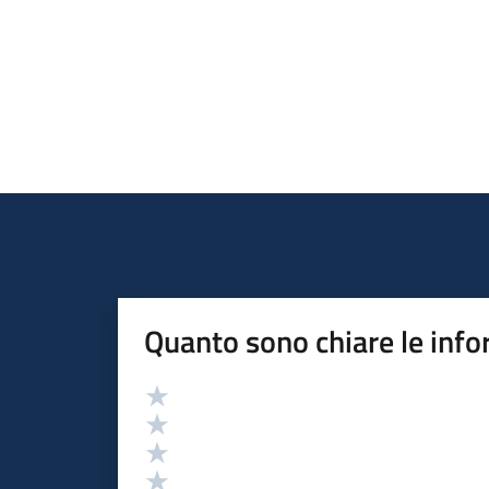
Quanto sono chiare le info
Valutazione
Valuta 5 stelle su 5
Valuta 4 stelle su 5
Valuta 3 stelle su 5
Valuta 2 stelle su 5