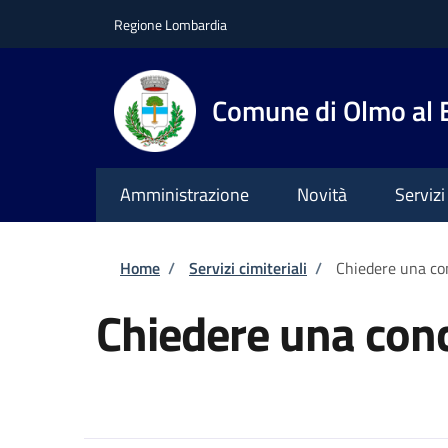
Salta al contenuto principale
Skip to footer content
Regione Lombardia
Comune di Olmo al
Amministrazione
Novità
Servizi
Briciole di pane
Home
/
Servizi cimiteriali
/
Chiedere una con
Chiedere una conc