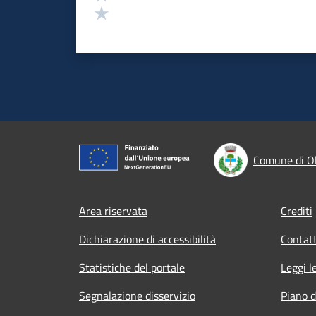
Valuta 1 stelle su 5
Comune di O
Footer menu
Area riservata
Crediti
Dichiarazione di accessibilità
Contatt
Statistiche del portale
Leggi l
Segnalazione disservizio
Piano d