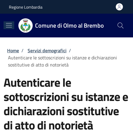
Salta al contenuto principale
Skip to footer content
Regione Lombardia
Comune di Olmo al Brembo
Briciole di pane
Home
/
Servizi demografici
/
Autenticare le sottoscrizioni su istanze e dichiarazioni
sostitutive di atto di notorietà
Autenticare le
sottoscrizioni su istanze e
dichiarazioni sostitutive
di atto di notorietà