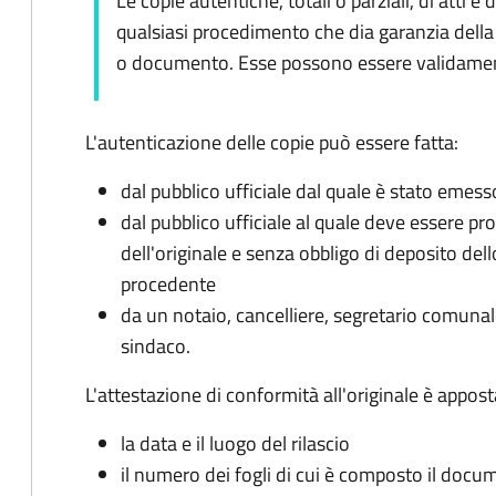
Le copie autentiche, totali o parziali, di att
qualsiasi procedimento che dia garanzia della 
o documento. Esse possono essere validamente
L'autenticazione delle copie può essere fatta:
dal pubblico ufficiale dal quale è stato emesso
dal pubblico ufficiale al quale deve essere p
dell'originale e senza obbligo di deposito de
procedente
da un notaio, cancelliere, segretario comunale
sindaco.
L'attestazione di conformità all'originale è appost
la data e il luogo del rilascio
il numero dei fogli di cui è composto il doc