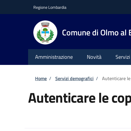
Salta al contenuto principale
Skip to footer content
Regione Lombardia
Comune di Olmo al
Amministrazione
Novità
Servizi
Briciole di pane
Home
/
Servizi demografici
/
Autenticare le
Autenticare le co