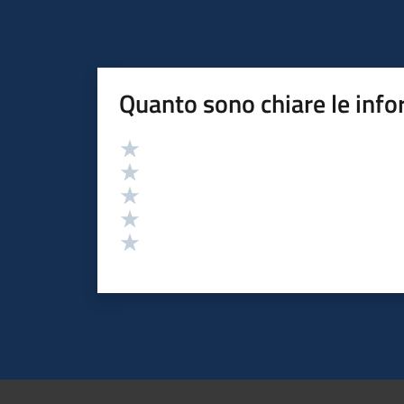
Quanto sono chiare le info
Valutazione
Valuta 5 stelle su 5
Valuta 4 stelle su 5
Valuta 3 stelle su 5
Valuta 2 stelle su 5
Valuta 1 stelle su 5