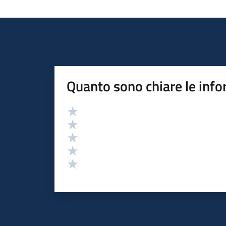
Quanto sono chiare le info
Valutazione
Valuta 5 stelle su 5
Valuta 4 stelle su 5
Valuta 3 stelle su 5
Valuta 2 stelle su 5
Valuta 1 stelle su 5