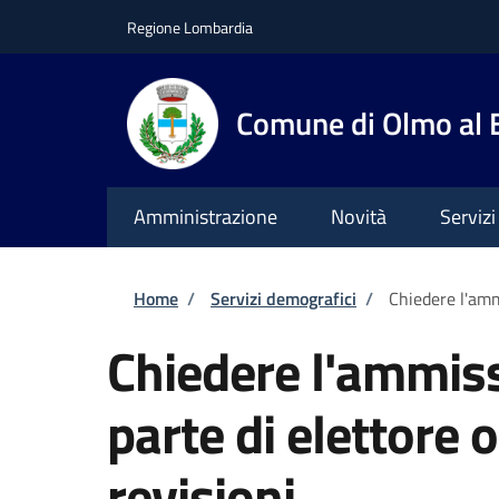
Salta al contenuto principale
Skip to footer content
Regione Lombardia
Comune di Olmo al
Amministrazione
Novità
Servizi
Briciole di pane
Home
/
Servizi demografici
/
Chiedere l'amm
Chiedere l'ammiss
parte di elettore
revisioni