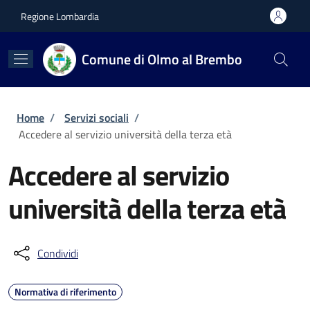
Salta al contenuto principale
Skip to footer content
Regione Lombardia
Comune di Olmo al Brembo
Briciole di pane
Home
/
Servizi sociali
/
Accedere al servizio università della terza età
Accedere al servizio
università della terza età
Condividi
Normativa di riferimento