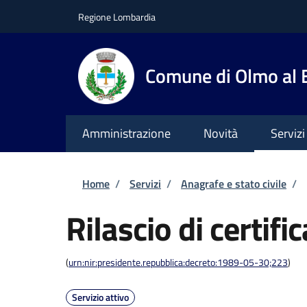
Salta al contenuto principale
Skip to footer content
Regione Lombardia
Comune di Olmo al
Amministrazione
Novità
Servizi
Briciole di pane
Home
/
Servizi
/
Anagrafe e stato civile
/
Rilascio di certific
(
urn:nir:presidente.repubblica:decreto:1989-05-30;223
)
Servizio attivo