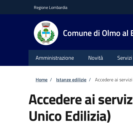
Salta al contenuto principale
Skip to footer content
Regione Lombardia
Comune di Olmo al
Amministrazione
Novità
Servizi
Briciole di pane
Home
/
Istanze edilizie
/
Accedere ai servizi
Accedere ai serviz
Unico Edilizia)