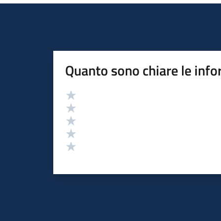
Quanto sono chiare le info
Valutazione
Valuta 5 stelle su 5
Valuta 4 stelle su 5
Valuta 3 stelle su 5
Valuta 2 stelle su 5
Valuta 1 stelle su 5